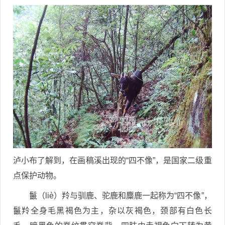
泸小布了解到，在画稿溪出现的“四不像”，是国家二级重
点保护动物。
鬣（liè）羚与驯鹿、驼鹿和麋鹿一起称为“四不像”，
鬣羚全身毛黑褐色为主，杂以灰褐色，颈部有白色长