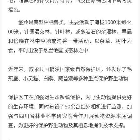
毛，暗黑色的脊纹贯穿脊背，四肢由赤褐色向下转为黄
褐色。
鬣羚是典型林栖兽类，主要活动于海拔1000米到44
00米，针阔混交林、针叶林，或多岩石的杂灌林，早晨
和傍晚在林中空地或沟谷一带活动，以杂草、树叶为
食，平时出没于悬崖绝壁或密林之中
近年来，叙永县画稿溪国家级自然保护区，还发现了毛
冠鹿、小灵猫、白鹇、藏酋猴等多种重点保护野生动物
保护区正在加强对生态系统保护，为野生动物提供更好
的生存环境，同时布设了50余台红外相机进行监测，加
强与四川省林业科学研究院合作开展动物资源本底调
查，为更好的保护野生动物及其栖息地提供技术支撑。