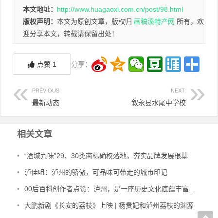
本文地址：
http://www.huagaoxi.com.cn/post/98.html
版权声明：
本文为原创文章，版权归
画稿溪特产网
所有，欢
迎分享本文，转载请保留出处！
点赞
1
分享：
PREVIOUS:
NEXT:
最新动态
叙永县水尾中学校
相关文章
•
“酒城九味”29、30类商标确权落地，夯实品牌发展根基
•
泸佳咀：泸州的骄傲，可品味可带走的城市印记
•
00后百科创作者点赞：泸州，是一座历史文化底蕴丰富的城市
•
大鹏新剧《长安的荔枝》上映 | 杨贵妃和泸州荔枝的渊源