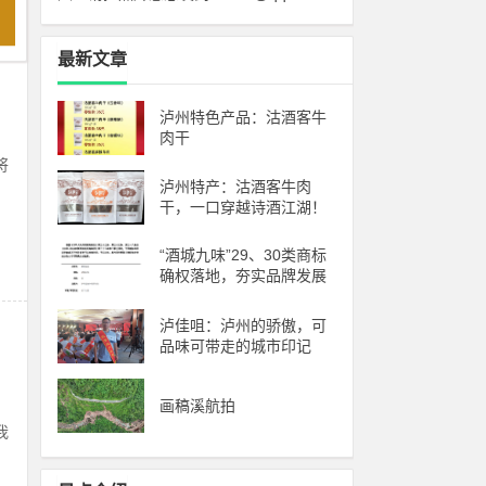
最新文章
泸州特色产品：沽酒客牛
肉干
将
泸州特产：沽酒客牛肉
干，一口穿越诗酒江湖！
“酒城九味”29、30类商标
确权落地，夯实品牌发展
根基
泸佳咀：泸州的骄傲，可
品味可带走的城市印记
画稿溪航拍
我