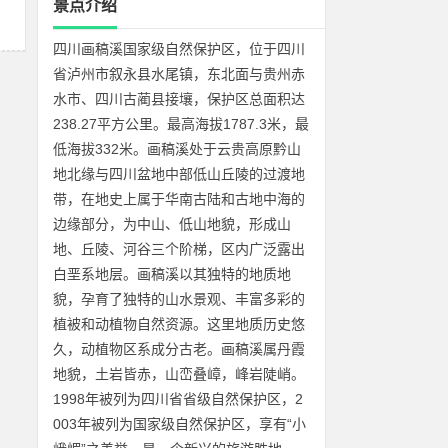
景点介绍
四川画稿溪国家级自然保护区，位于四川
省泸州市叙永县水尾镇，东北面与贵州赤
水市、四川古蔺县接壤，保护区总面积达
238.27平方公里。最高海拔1787.3米，最
低海拔332米。画稿溪处于云贵高原黔山
地北缘与四川盆地中部低山丘陵的过渡地
带，在地史上属于华南古陆和古地中海的
边缘部分，为中山、低山地貌，形成山
地、丘陵、河谷三个阶梯，区内广泛露出
白垩系地层。画稿溪以其独特的地质地
貌，孕育了独特的山水景观、丰富多彩的
植被和动植物自然资源。这里地质历史悠
久，动植物区系成分古老。画稿溪属丹霞
地貌，土岩皆赤，山峦叠嶂，峰岩陡峭。
1998年被列为四川省省级自然保护区，2
003年被列为国家级自然保护区，享有“小