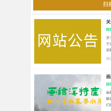
关
网
关
于
资
阅读
画
网
画
解
们