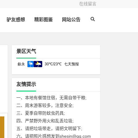
在线留言
驴友感想
精彩图鉴
网站公告
景区天气
友情提示
一、本地有餐馆住宿，无需自带干粮;
二、周末游客较多，注意安全;
三、夏季自带防蚊虫药具;
四、严禁野外用火和乱丢垃圾;
五、请把垃圾带走，请把文明留下;
六、请把照片感想发到shesin@qq.com