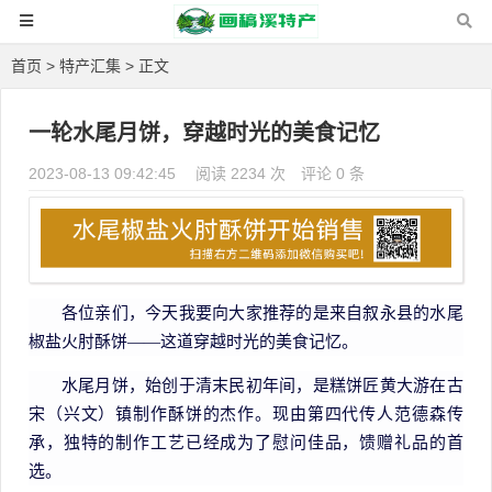
首页
>
特产汇集
> 正文
一轮水尾月饼，穿越时光的美食记忆
2023-08-13 09:42:45
阅读 2234 次
评论 0 条
各位亲们，今天我要向大家推荐的是来自叙永县的水尾
椒盐火肘酥饼——这道穿越时光的美食记忆。
水尾月饼，始创于清末民初年间，是糕饼匠黄大游在古
宋（兴文）镇制作酥饼的杰作。现由第四代传人范德森传
承，独特的制作工艺已经成为了慰问佳品，馈赠礼品的首
选。