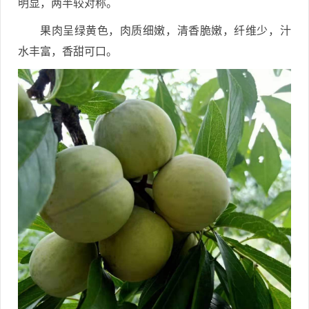
明显，两半较对称。
果肉呈绿黄色，肉质细嫩，清香脆嫩，纤维少，汁
水丰富，香甜可口。